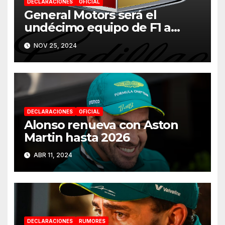
DECLARACIONES
OFICIAL
General Motors será el
undécimo equipo de F1 a
partir de 2026
NOV 25, 2024
DECLARACIONES
OFICIAL
Alonso renueva con Aston
Martin hasta 2026
ABR 11, 2024
DECLARACIONES
RUMORES