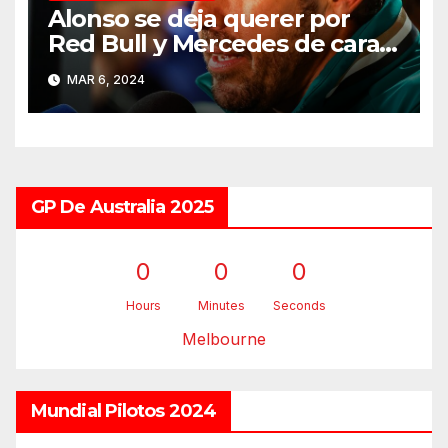
Alonso se deja querer por
Red Bull y Mercedes de cara a
2025
MAR 6, 2024
GP De Australia 2025
0
0
0
Hours
Minutes
Seconds
Melbourne
Mundial Pilotos 2024