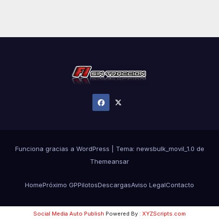
Funciona gracias a WordPress
|
Tema:
newsbulk_movil_1.0
de
Themeansar
Home
Próximo GP
Pilotos
Descargas
Aviso Legal
Contacto
Social Media Auto Publish
Powered By :
XYZScripts.com