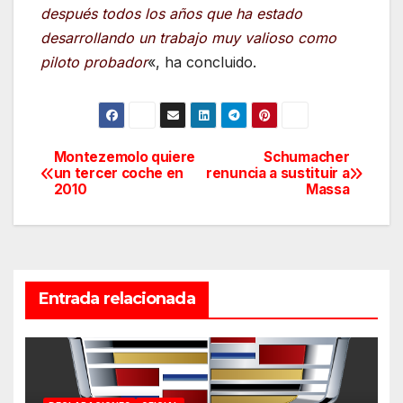
después todos los años que ha estado
desarrollando un trabajo muy valioso como
piloto probador
«, ha concluido.
Montezemolo quiere
Schumacher
Navegación
un tercer coche en
renuncia a sustituir a
2010
Massa
de
entradas
Entrada relacionada