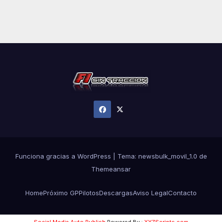
Funciona gracias a WordPress
|
Tema:
newsbulk_movil_1.0
de
Themeansar
Home
Próximo GP
Pilotos
Descargas
Aviso Legal
Contacto