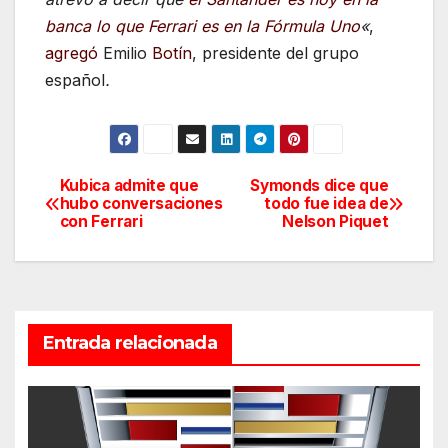
banca lo que Ferrari es en la Fórmula Uno
«
,
agregó
Emilio
Botín
, presidente del grupo
español
.
Kubica admite que
Symonds dice que
Navegación
hubo conversaciones
todo fue idea de
con Ferrari
Nelson Piquet
de
entradas
Entrada relacionada