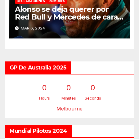
DECLARACIONES
RUMORES
Alonso se deja querer por
Red Bull y Mercedes de cara a
2025
MAR 6, 2024
GP De Australia 2025
0
0
0
Hours
Minutes
Seconds
Melbourne
Mundial Pilotos 2024