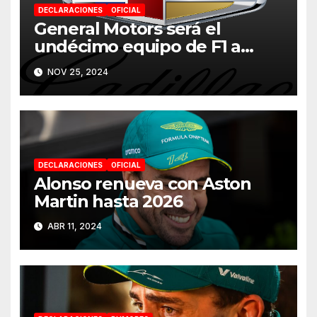
DECLARACIONES
OFICIAL
General Motors será el
undécimo equipo de F1 a
partir de 2026
NOV 25, 2024
DECLARACIONES
OFICIAL
Alonso renueva con Aston
Martin hasta 2026
ABR 11, 2024