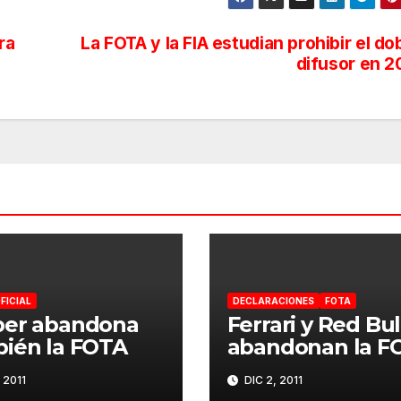
ra
La FOTA y la FIA estudian prohibir el do
difusor en 2
FICIAL
DECLARACIONES
FOTA
ber abandona
Ferrari y Red Bul
ién la FOTA
abandonan la F
 2011
DIC 2, 2011