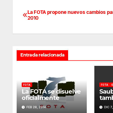
La FOTA propone nuevos cambios pa
Navegación
2010
de
entradas
Entrada relacionada
FOTA
FOTA
O
La FOTA se disuelve
Sau
oficialmente
tamb
FEB 28, 2014
DIC 7,