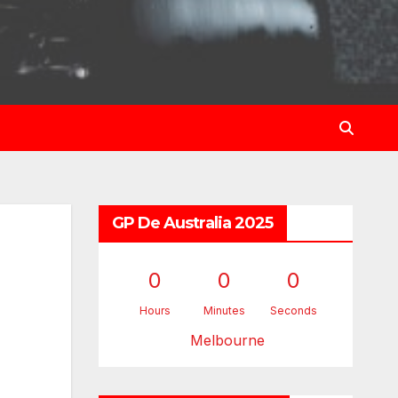
GP De Australia 2025
0
0
0
Hours
Minutes
Seconds
Melbourne