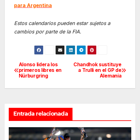
para Argentina
Estos calendarios pueden estar sujetos a
cambios por parte de la FIA.
Alonso lidera los
Chandhok sustituye
Navegación
primeros libres en
a Trulli en el GP de
Nürburgring
Alemania
de
entradas
Entrada relacionada