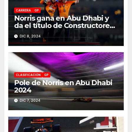
CARRERA
GP
Norris gana en Abu Dhabi y
da el título de Constructores
2024 a McLaren
DIC 8, 2024
CLASIFICACIÓN
GP
Pole de Norris en Abu Dhabi
2024
DIC 7, 2024