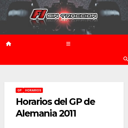
Saltar
al
contenido
GP
HORARIOS
Horarios del GP de
Alemania 2011