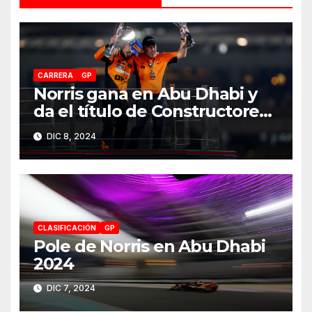
CARRERA
GP
Norris gana en Abu Dhabi y
da el título de Constructores
2024 a McLaren
DIC 8, 2024
CLASIFICACIÓN
GP
Pole de Norris en Abu Dhabi
2024
DIC 7, 2024