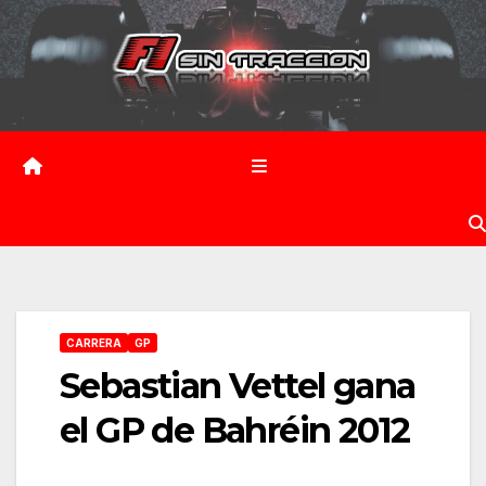
Saltar
al
contenido
CARRERA
GP
Sebastian Vettel gana
el GP de Bahréin 2012