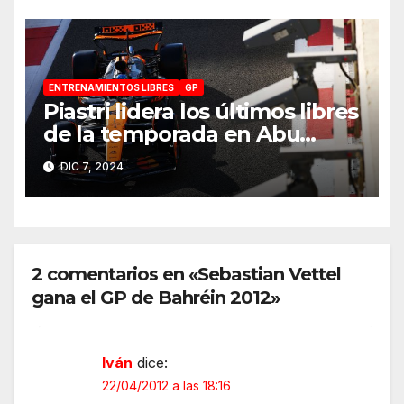
ENTRENAMIENTOS LIBRES
GP
Piastri lidera los últimos libres
de la temporada en Abu
Dhabi 2024
DIC 7, 2024
2 comentarios en «Sebastian Vettel
gana el GP de Bahréin 2012»
Iván
dice:
22/04/2012 a las 18:16