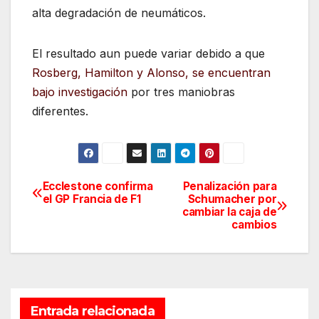
alta degradación de neumáticos.
El resultado aun puede variar debido a que
Rosberg, Hamilton y Alonso, se encuentran
bajo investigación
por tres maniobras
diferentes.
Ecclestone confirma
Penalización para
Navegación
el GP Francia de F1
Schumacher por
cambiar la caja de
de
cambios
entradas
Entrada relacionada