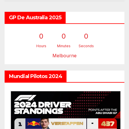
GP De Australia 2025
0
0
0
Hours
Minutes
Seconds
Melbourne
Mundial Pilotos 2024