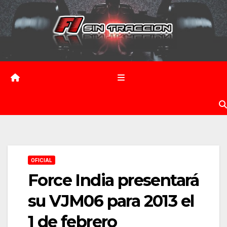
Saltar
al
contenido
OFICIAL
Force India presentará
su VJM06 para 2013 el
1 de febrero