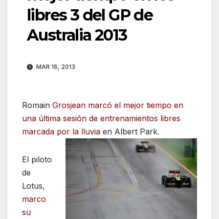
libres 3 del GP de
Australia 2013
MAR 16, 2013
Romain
Grosjean marcó el mejor tiempo en
una última sesión de entrenamientos libres
marcada por la lluvia
en Albert Park.
El piloto
de
Lotus,
marco
su