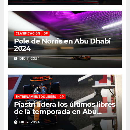
CLASIFICACIÓN
GP
Pole de Norris en Abu Dhabi
2024
DIC 7, 2024
ENTRENAMIENTOS LIBRES
GP
Piastri lidera los últimos libres
de la temporada en Abu
Dhabi 2024
DIC 7, 2024