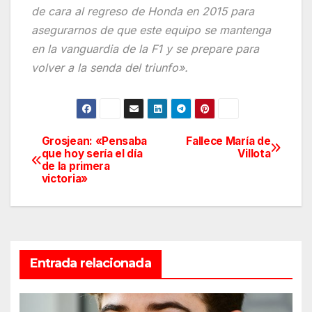
de cara al regreso de Honda en 2015 para
asegurarnos de que este equipo se mantenga
en la vanguardia de la F1 y se prepare para
volver a la senda del triunfo».
Grosjean: «Pensaba
Fallece María de
Navegación
que hoy sería el día
Villota
de la primera
de
victoria»
entradas
Entrada relacionada