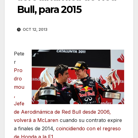
Bull, para 2015
OCT 12, 2013
Pete
r
Pro
dro
mou
,
Jefe
de Aerodinámica de Red Bull desde 2006,
volverá a McLaren
cuando su contrato expire
a finales de 2014,
coincidiendo con el regreso
de Honda a la F1
.