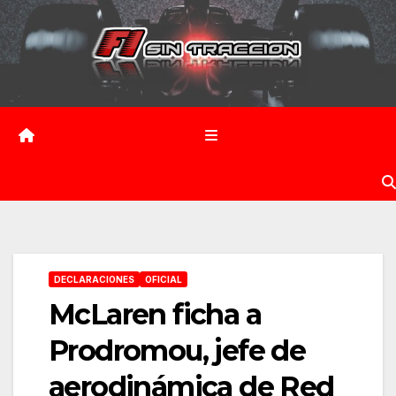
Saltar
al
contenido
DECLARACIONES
OFICIAL
McLaren ficha a
Prodromou, jefe de
aerodinámica de Red