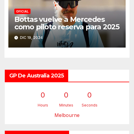
OFICIAL
Bottas vuelve a Mercedes
como piloto reserva para 2025
DIC 19, 2024
GP De Australia 2025
0
0
0
Hours
Minutes
Seconds
Melbourne