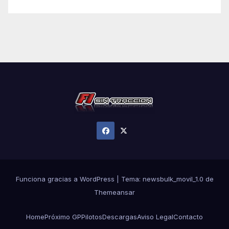
Funciona gracias a WordPress
|
Tema:
newsbulk_movil_1.0
de
Themeansar
Home
Próximo GP
Pilotos
Descargas
Aviso Legal
Contacto