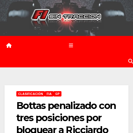
Saltar
al
contenido
CLASIFICACIÓN
FIA
GP
Bottas penalizado con
tres posiciones por
bloquear a Ricciardo