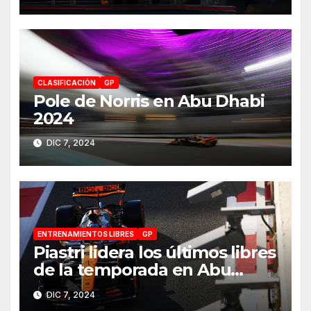
CLASIFICACIÓN
GP
Pole de Norris en Abu Dhabi
2024
DIC 7, 2024
ENTRENAMIENTOS LIBRES
GP
Piastri lidera los últimos libres
de la temporada en Abu
Dhabi 2024
DIC 7, 2024