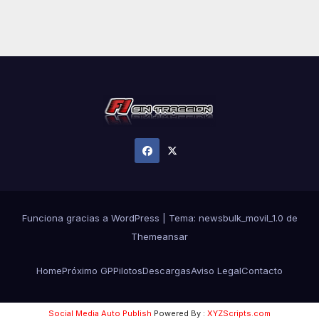
Funciona gracias a WordPress
|
Tema:
newsbulk_movil_1.0
de
Themeansar
Home
Próximo GP
Pilotos
Descargas
Aviso Legal
Contacto
Social Media Auto Publish
Powered By :
XYZScripts.com