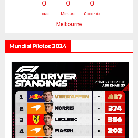
0
0
0
Hours
Minutes
Seconds
Melbourne
Mundial Pilotos 2024