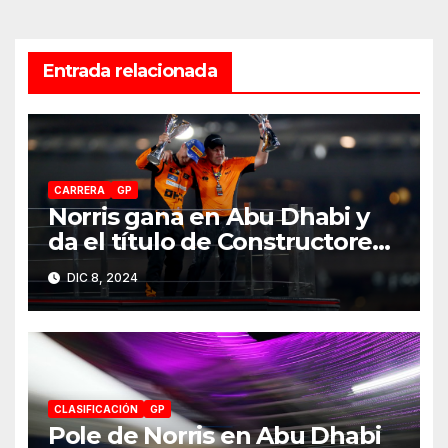
Entrada relacionada
CARRERA
GP
Norris gana en Abu Dhabi y
da el título de Constructores
2024 a McLaren
DIC 8, 2024
CLASIFICACIÓN
GP
Pole de Norris en Abu Dhabi