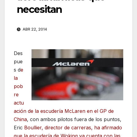
necesitan
ABR 22, 2014
Des
pue
s d
e
la
pob
re
actu
ación de la escudería McLaren en el GP de
China
, con ambos pilotos fuera de los puntos,
Eric
Boullier, director de carreras, ha afirmado
que la escudería de Woking ya cuenta con las