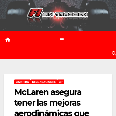
Saltar
al
contenido
CARRERA
DECLARACIONES
GP
McLaren asegura
tener las mejoras
aerodinámicas que