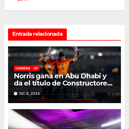
entradas
Entrada relacionada
CARRERA
GP
Norris gana en Abu Dhabi y
da el título de Constructores
2024 a McLaren
DIC 8, 2024