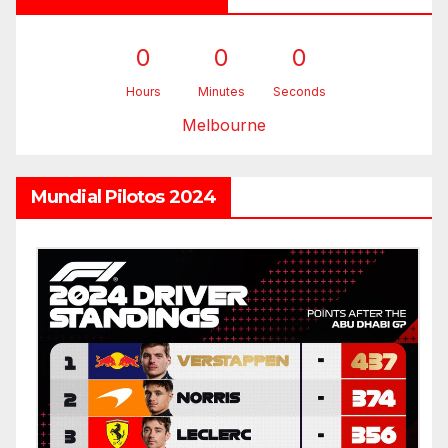
0
0
0
Hours
Minutes
Seconds
Melbourne
Mundial Pilotos 2024