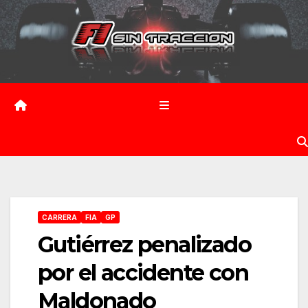
Saltar
al
contenido
CARRERA
FIA
GP
Gutiérrez penalizado
por el accidente con
Maldonado