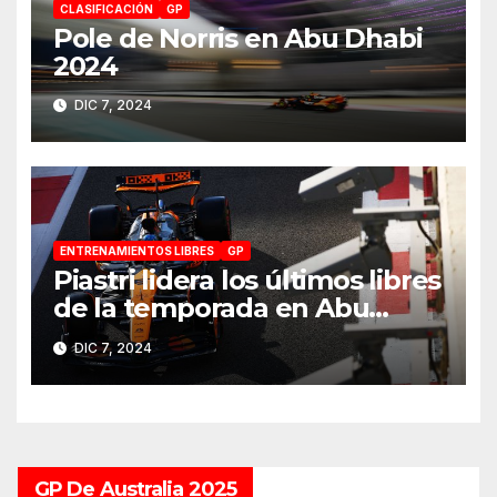
CLASIFICACIÓN
GP
Pole de Norris en Abu Dhabi
2024
DIC 7, 2024
ENTRENAMIENTOS LIBRES
GP
Piastri lidera los últimos libres
de la temporada en Abu
Dhabi 2024
DIC 7, 2024
GP De Australia 2025