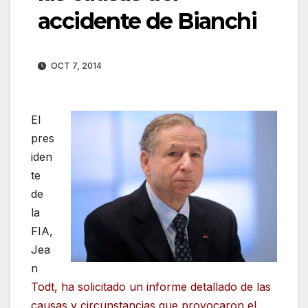
accidente de Bianchi
OCT 7, 2014
El
pres
iden
te
de
la
FIA,
Jea
n
Todt, ha solicitado un informe detallado de las
causas y circunstancias que provocaron el