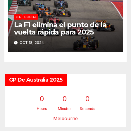
FIA
OFICIAL
La F1 elimina el punto de la
vuelta rápida para 2025
OCT 18, 2024
GP De Australia 2025
0
0
0
Hours
Minutes
Seconds
Melbourne