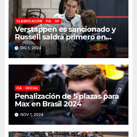
CLASIFICACIÓN
FIA
GP
Verstappen es sancionado y
Russell saldrá primero en
Catar 2024
DIC 1, 2024
FIA
OFICIAL
Penalización de 5 plazas para
Max en Brasil 2024
NOV 1, 2024