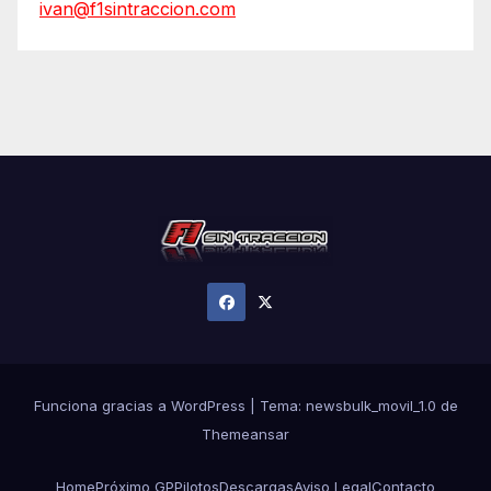
ivan@f1sintraccion.com
Funciona gracias a WordPress
|
Tema:
newsbulk_movil_1.0
de
Themeansar
Home
Próximo GP
Pilotos
Descargas
Aviso Legal
Contacto