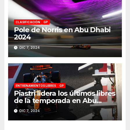
CLASIFICACIÓN
GP
Pole de Norris en Abu Dhabi
2024
DIC 7, 2024
ENTRENAMIENTOS LIBRES
GP
Piastri lidera los últimos libres
de la temporada en Abu
Dhabi 2024
DIC 7, 2024