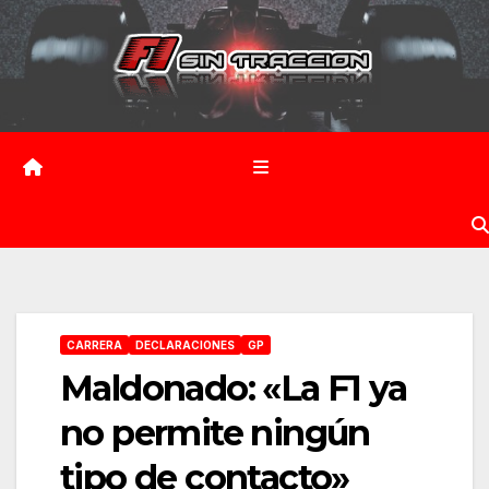
Saltar
al
contenido
CARRERA
DECLARACIONES
GP
Maldonado: «La F1 ya
no permite ningún
tipo de contacto»