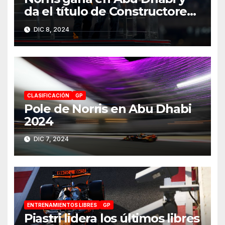
da el título de Constructores
2024 a McLaren
DIC 8, 2024
CLASIFICACIÓN
GP
Pole de Norris en Abu Dhabi
2024
DIC 7, 2024
ENTRENAMIENTOS LIBRES
GP
Piastri lidera los últimos libres