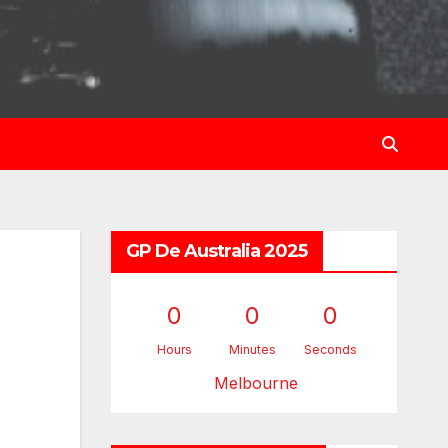
GP De Australia 2025
0
0
0
Hours
Minutes
Seconds
Melbourne