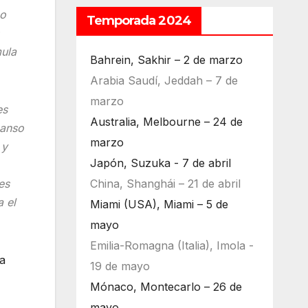
po
Temporada 2024
mula
Bahrein, Sakhir – 2 de marzo
Arabia Saudí, Jeddah – 7 de
marzo
es
Australia, Melbourne – 24 de
canso
marzo
 y
Japón, Suzuka - 7 de abril
China, Shanghái – 21 de abril
es
 el
Miami (USA), Miami – 5 de
mayo
Emilia-Romagna (Italia), Imola -
a
19 de mayo
Mónaco, Montecarlo – 26 de
mayo