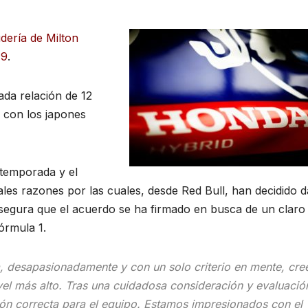
dería de Milton
19
.
ada relación de 12
 con los japones
 temporada y el
ales razones por las cuales, desde Red Bull, han decidido d
 asegura que el acuerdo se ha firmado en busca de un claro
órmula 1.
 desapasionadamente y con un solo criterio en mente, cr
ivel más alto. Tras una cuidadosa consideración y evaluació
ón correcta para el equipo. Estamos impresionados con el