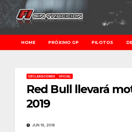
Saltar
al
contenido
HOME
PRÓXIMO GP
PILOTOS
D
DECLARACIONES
OFICIAL
Red Bull llevará mo
2019
JUN 19, 2018