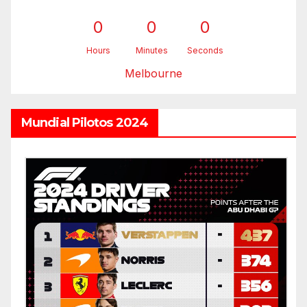
0
0
0
Hours
Minutes
Seconds
Melbourne
Mundial Pilotos 2024