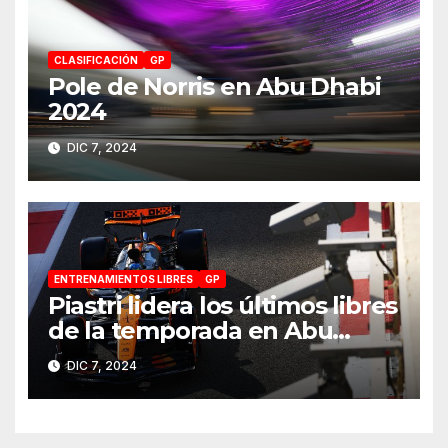
CLASIFICACIÓN
GP
Pole de Norris en Abu Dhabi
2024
DIC 7, 2024
ENTRENAMIENTOS LIBRES
GP
Piastri lidera los últimos libres
de la temporada en Abu
Dhabi 2024
DIC 7, 2024