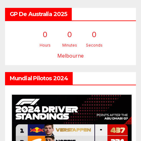
GP De Australia 2025
0
0
0
Hours
Minutes
Seconds
Melbourne
Mundial Pilotos 2024