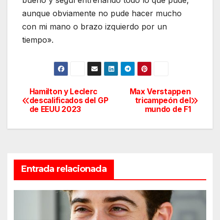
bueno y seguí entrenando todo lo que pude,
aunque obviamente no pude hacer mucho
con mi mano o brazo izquierdo por un
tiempo».
Hamilton y Leclerc
Max Verstappen
Navegación
descalificados del GP
tricampeón del
de EEUU 2023
mundo de F1
de
entradas
Entrada relacionada