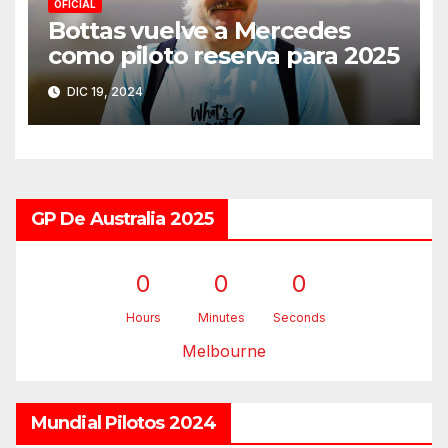
OFICIAL
Bottas vuelve a Mercedes
como piloto reserva para 2025
DIC 19, 2024
GP De Australia 2025
0
0
0
Hours
Minutes
Seconds
Melbourne
Mundial Pilotos 2024