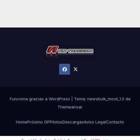
Funciona gracias a WordPress
|
Tema:
newsbulk_movil_1.0
de
Themeansar
Home
Próximo GP
Pilotos
Descargas
Aviso Legal
Contacto