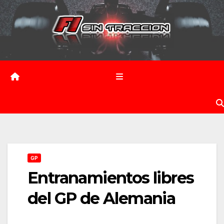
Saltar
al
contenido
GP
Entranamientos libres
del GP de Alemania