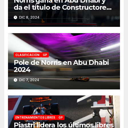
Norris gana en Abu Dhabi y
da el título de Constructores
2024 a McLaren
DIC 8, 2024
CLASIFICACIÓN
GP
Pole de Norris en Abu Dhabi
2024
DIC 7, 2024
ENTRENAMIENTOS LIBRES
GP
Piastri lidera los últimos libres