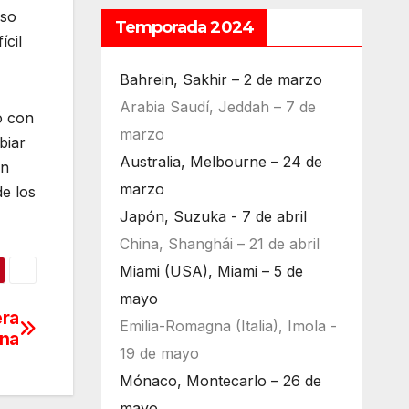
nso
Temporada 2024
cil
Bahrein, Sakhir – 2 de marzo
Arabia Saudí, Jeddah – 7 de
ó con
marzo
biar
Australia, Melbourne – 24 de
en
marzo
e los
Japón, Suzuka - 7 de abril
China, Shanghái – 21 de abril
Miami (USA), Miami – 5 de
mayo
era
Emilia-Romagna (Italia), Imola -
na
19 de mayo
Mónaco, Montecarlo – 26 de
mayo