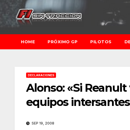
Saltar
al
contenido
HOME
PRÓXIMO GP
PILOTOS
D
DECLARACIONES
Alonso: «Si Reanult
equipos intersante
SEP 19, 2008