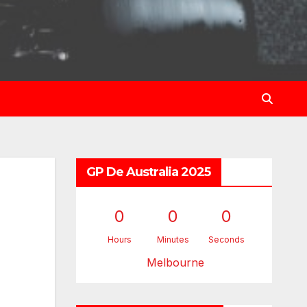
GP De Australia 2025
0
0
0
Hours
Minutes
Seconds
Melbourne