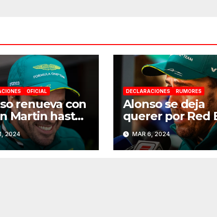
ACIONES
OFICIAL
DECLARACIONES
RUMORES
so renueva con
Alonso se deja
n Martin hasta
querer por Red 
6
y Mercedes de c
1, 2024
MAR 6, 2024
a 2025