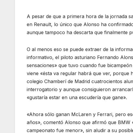
A pesar de que a primera hora de la jornada s
en Renault, lo único que Alonso ha confirmado
aunque tampoco ha descarta que finalmente pue
O al menos eso se puede extraer de la informa
informativo, el piloto asturiano Fernando Alo
sensaciones» que tuvo cuando fue bicampeón d
viene «ésta va regular habrá que ver, porque h
colegio Chamberí de Madrid cuatrocientos alum
interrogatorio y aunque consiguieron arrancarl
«gustaría estar en una escudería que gane».
«Ahora sólo ganan McLaren y Ferrari, pero eso
años», comentó Alonso que afirmó que BMW «e
campeonato fue menor», sin aludir a su posibl