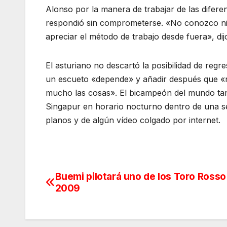
Alonso por la manera de trabajar de las difere
respondió sin comprometerse. «No conozco nin
apreciar el método de trabajo desde fuera», dij
El asturiano no descartó la posibilidad de reg
un escueto «depende» y añadir después que «n
mucho las cosas». El bicampeón del mundo tam
Singapur en horario nocturno dentro de una s
planos y de algún vídeo colgado por internet.
Buemi pilotará uno de los Toro Rosso
Navegación
2009
de
entradas