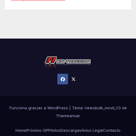
Funciona gracias a WordPress
|
Tema:
newsbulk_movil_1.0
de
Themeansar
Home
Próximo GP
Pilotos
Descargas
Aviso Legal
Contacto