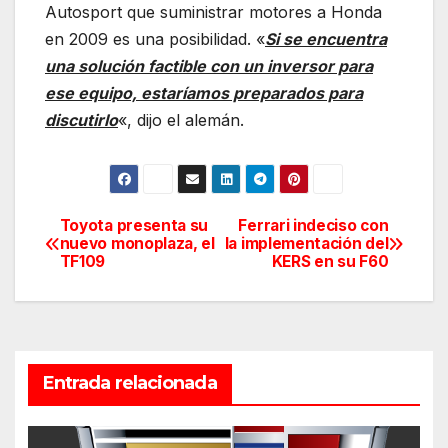
Autosport que suministrar motores a Honda
en 2009 es una posibilidad. «
Si se encuentra
una solución factible con un inversor para
ese equipo, estaríamos preparados para
discutirlo
«, dijo el alemán.
Toyota presenta su
Ferrari indeciso con
Navegación
nuevo monoplaza, el
la implementación del
TF109
KERS en su F60
de
entradas
Entrada relacionada