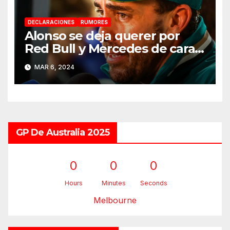
DECLARACIONES
RUMORES
Alonso se deja querer por
Red Bull y Mercedes de cara a
2025
MAR 6, 2024
GP De Australia 2025
0
0
0
Hours
Minutes
Seconds
Melbourne