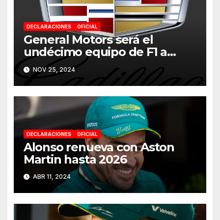
DECLARACIONES
OFICIAL
General Motors será el
undécimo equipo de F1 a
partir de 2026
NOV 25, 2024
DECLARACIONES
OFICIAL
Alonso renueva con Aston
Martin hasta 2026
ABR 11, 2024