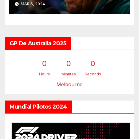
2025
MAR 6, 2024
GP De Australia 2025
0
0
0
Hours
Minutes
Seconds
Melbourne
Mundial Pilotos 2024