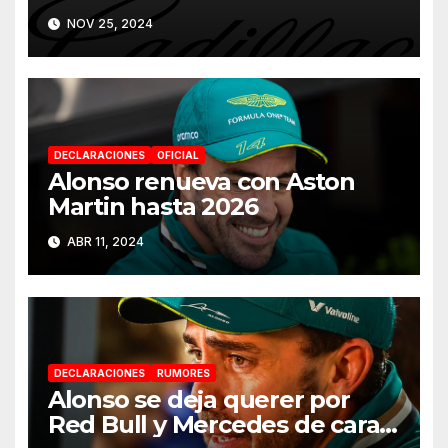
partir de 2026
NOV 25, 2024
DECLARACIONES
OFICIAL
Alonso renueva con Aston
Martin hasta 2026
ABR 11, 2024
DECLARACIONES
RUMORES
Alonso se deja querer por
Red Bull y Mercedes de cara a