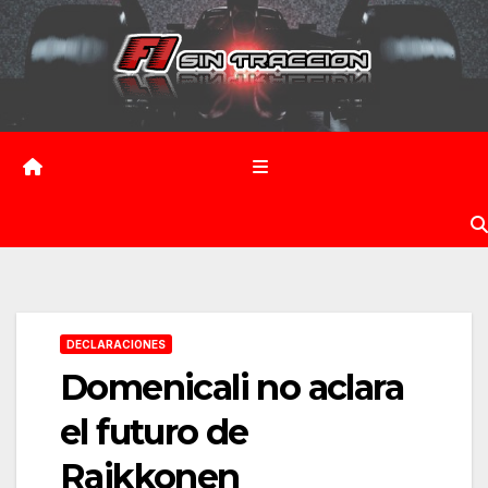
Saltar
al
contenido
DECLARACIONES
Domenicali no aclara
el futuro de
Raikkonen