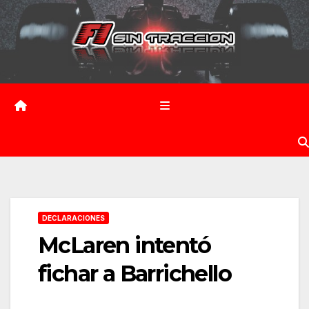
Saltar
al
contenido
DECLARACIONES
McLaren intentó
fichar a Barrichello