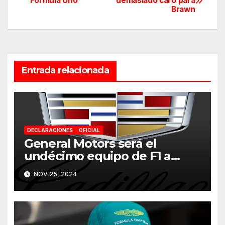
Fórmula Uno
demasiado caro para
Brawn
de
entradas
Entrada relacionada
DECLARACIONES
OFICIAL
General Motors será el
undécimo equipo de F1 a
partir de 2026
NOV 25, 2024