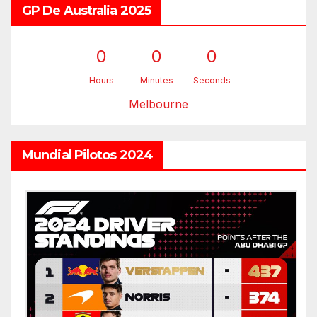
GP De Australia 2025
0
0
0
Hours
Minutes
Seconds
Melbourne
Mundial Pilotos 2024