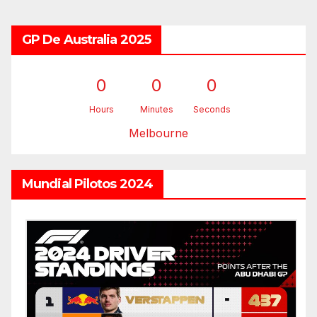
GP De Australia 2025
0
0
0
Hours
Minutes
Seconds
Melbourne
Mundial Pilotos 2024