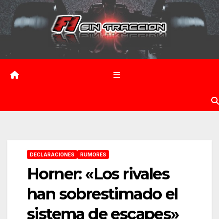
Saltar
al
contenido
DECLARACIONES
RUMORES
Horner: «Los rivales
han sobrestimado el
sistema de escapes»