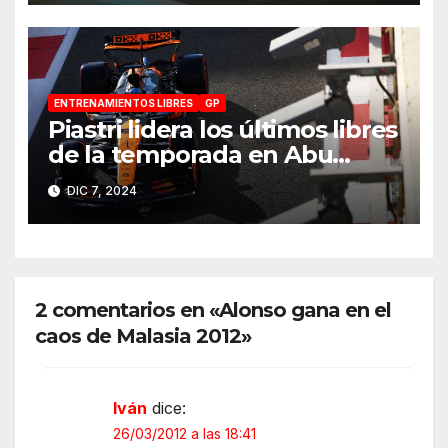
ENTRENAMIENTOS LIBRES
GP
Piastri lidera los últimos libres
de la temporada en Abu
Dhabi 2024
DIC 7, 2024
2 comentarios en «Alonso gana en el
caos de Malasia 2012»
Iván
dice:
26/03/2012 a las 18:41