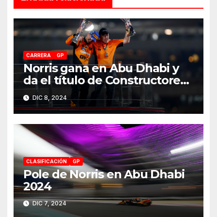
CARRERA
GP
Norris gana en Abu Dhabi y
da el título de Constructores
2024 a McLaren
DIC 8, 2024
CLASIFICACIÓN
GP
Pole de Norris en Abu Dhabi
2024
DIC 7, 2024