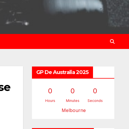
GP De Australia 2025
se
0
0
0
Hours
Minutes
Seconds
Melbourne