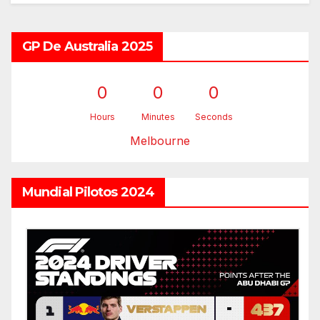
GP De Australia 2025
0
0
0
Hours
Minutes
Seconds
Melbourne
Mundial Pilotos 2024