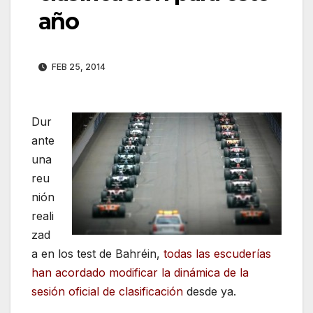
año
FEB 25, 2014
Dur
ante
una
reu
nión
reali
zad
a en los test de Bahréin,
todas las escuderías
han acordado modificar la dinámica de la
sesión oficial de clasificación
desde ya.