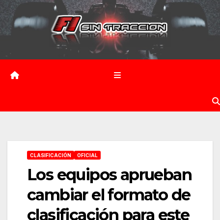
Saltar
al
contenido
CLASIFICACIÓN
OFICIAL
Los equipos aprueban
cambiar el formato de
clasificación para este