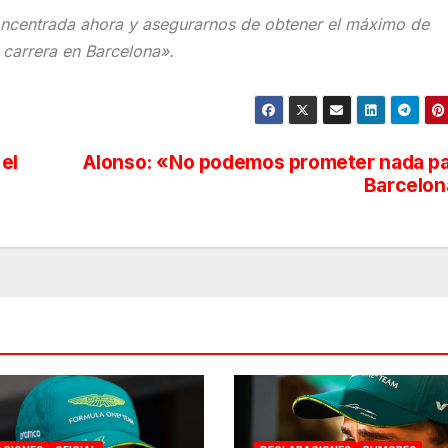
ncentrada ahora y asegurarnos de obtener el máximo de
 carrera en Barcelona».
el
Alonso: «No podemos prometer nada p
Barcelon