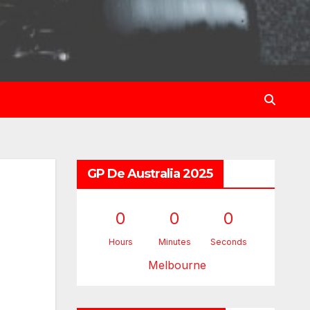
GP De Australia 2025
0
0
0
Hours
Minutes
Seconds
Melbourne