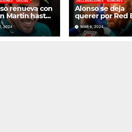
ACIONES
OFICIAL
DECLARACIONES
RUMORES
so renueva con
Alonso se deja
n Martin hasta
querer por Red 
6
y Mercedes de c
1, 2024
MAR 6, 2024
a 2025