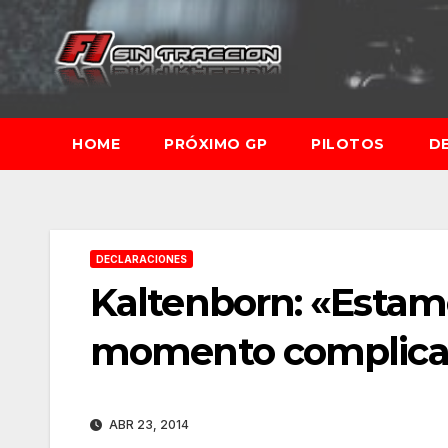
Saltar
al
contenido
HOME
PRÓXIMO GP
PILOTOS
D
DECLARACIONES
Kaltenborn: «Estam
momento complica
ABR 23, 2014