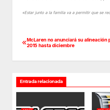
«Estar junto a la familia va a permitir que se r
McLaren no anunciará su alineación 
Navegación
2015 hasta diciembre
de
entradas
Entrada relacionada