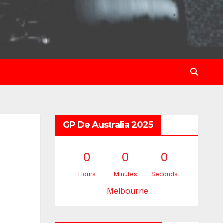
GP De Australia 2025
0
0
0
Hours
Minutes
Seconds
Melbourne