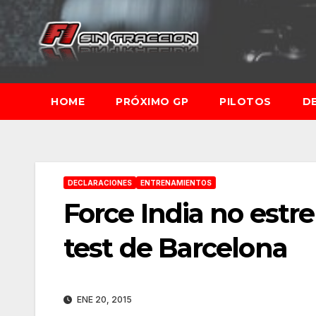
Saltar
al
contenido
HOME
PRÓXIMO GP
PILOTOS
D
DECLARACIONES
ENTRENAMIENTOS
Force India no estr
test de Barcelona
ENE 20, 2015