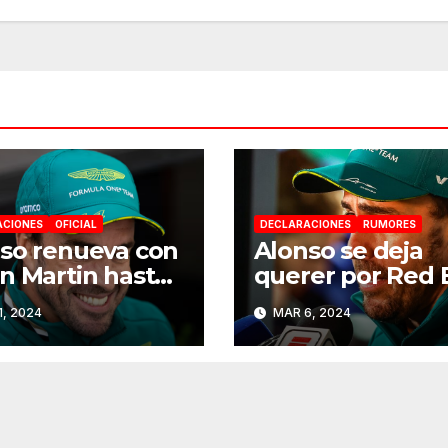
ACIONES
OFICIAL
DECLARACIONES
RUMORES
so renueva con
Alonso se deja
n Martin hasta
querer por Red 
6
y Mercedes de c
1, 2024
MAR 6, 2024
a 2025