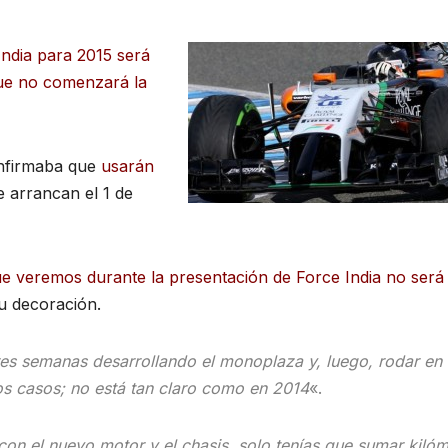
ndia para 2015
será
ue no comenzará la
onfirmaba que
usarán
e arrancan el 1 de
 veremos durante la presentación de Force India no será 
u decoración.
res semanas desarrollando el monoplaza y, luego, rodar en
s casos; no está tan claro como en 2014
«.
 con el nuevo motor y el chasis, solo tenías que sumar kiló