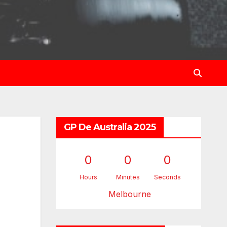
GP De Australia 2025
0
0
0
Hours
Minutes
Seconds
Melbourne