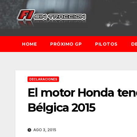
Saltar
al
contenido
HOME
PRÓXIMO GP
PILOTOS
D
DECLARACIONES
El motor Honda ten
Bélgica 2015
AGO 3, 2015