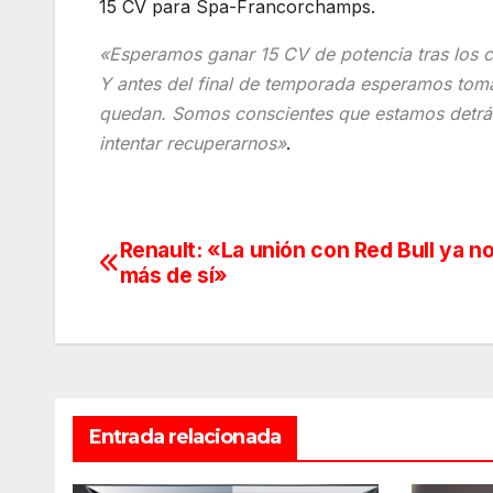
15 CV para Spa-Francorchamps.
«Esperamos ganar 15 CV de potencia tras los 
Y antes del final de temporada esperamos tomar
quedan. Somos conscientes que estamos detrá
intentar recuperarnos»
.
Renault: «La unión con Red Bull ya n
Navegación
más de sí»
de
entradas
Entrada relacionada