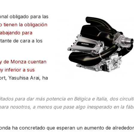
nal obligado para las
 tienen la obligación
rabajando para
tante de cara a los
y de Monza cuentan
 inferior a sus
ort, Yasuhisa Arai, ha
tados para dar más potencia en Bélgica e Italia, dos circuit
ara nosotros, a menos que pase algo inesperado en la fábr
onda ha concretado que esperan un aumento de alrededor