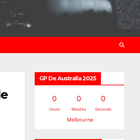
GP De Australia 2025
de
0
0
0
Hours
Minutes
Seconds
Melbourne