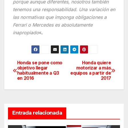
porque aunque diferentes, nosotros también
tenemos una responsabilidad. Una variación en
las normativas que imponga obligaciones a
Ferrari o Mercedes es absolutamente
inapropiado
«
.
Honda se pone como
Honda quiere
Navegación
objetivo llegar
motorizar a más
habitualmente a Q3
equipos a partir de
de
en 2016
2017
entradas
Entrada relacionada