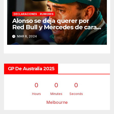
DECLARACIONES
RUMORES
Alonso se deja querer por
Red Bull y Mercedes de cara a
2025
MAR 6, 2024
GP De Australia 2025
0
0
0
Hours
Minutes
Seconds
Melbourne