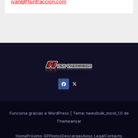
ivan@f1sintraccion.com
Funciona gracias a WordPress
|
Tema:
newsbulk_movil_1.0
de
Themeansar
Home
Próximo GP
Pilotos
Descargas
Aviso Legal
Contacto