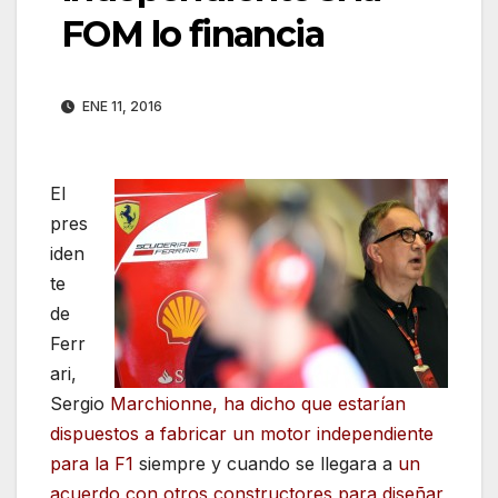
FOM lo financia
ENE 11, 2016
El
pres
iden
te
de
Ferr
ari,
Sergio
Marchionne, ha dicho que estarían
dispuestos a fabricar un motor independiente
para la F1
siempre y cuando se llegara a
un
acuerdo con otros constructores para diseñar