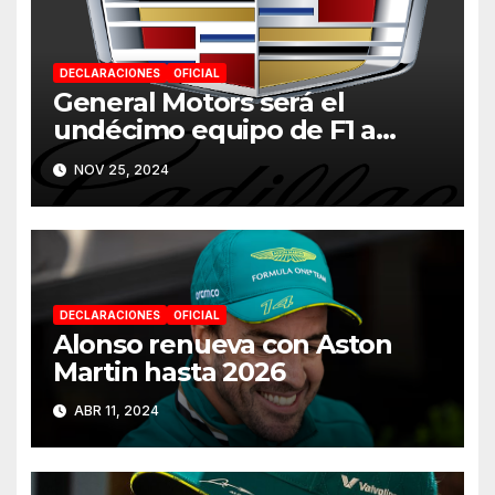
DECLARACIONES
OFICIAL
General Motors será el
undécimo equipo de F1 a
partir de 2026
NOV 25, 2024
DECLARACIONES
OFICIAL
Alonso renueva con Aston
Martin hasta 2026
ABR 11, 2024