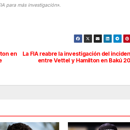
FIA para más investigación».
lton en
La FIA reabre la investigación del incide
e
entre Vettel y Hamilton en Bakú 2