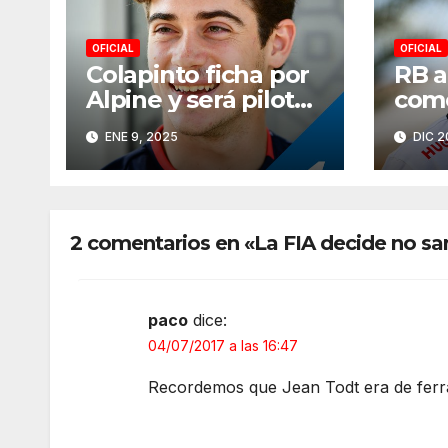
OFICIAL
OFICIAL
Colapinto ficha por
RB a
Alpine y será piloto
como
reserva en 2025
en 2
ENE 9, 2025
DIC 2
2 comentarios en «La FIA decide no san
paco
dice:
04/07/2017 a las 16:47
Recordemos que Jean Todt era de ferra