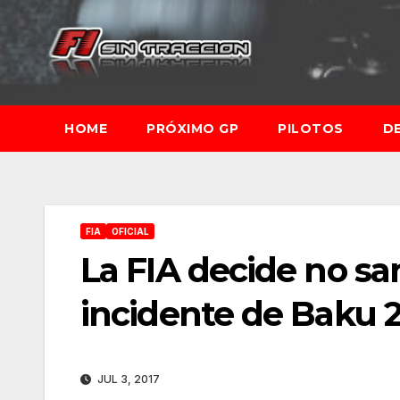
Saltar
al
contenido
HOME
PRÓXIMO GP
PILOTOS
D
FIA
OFICIAL
La FIA decide no san
incidente de Baku 
JUL 3, 2017