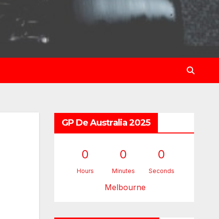
GP De Australia 2025
0
0
0
Hours
Minutes
Seconds
Melbourne