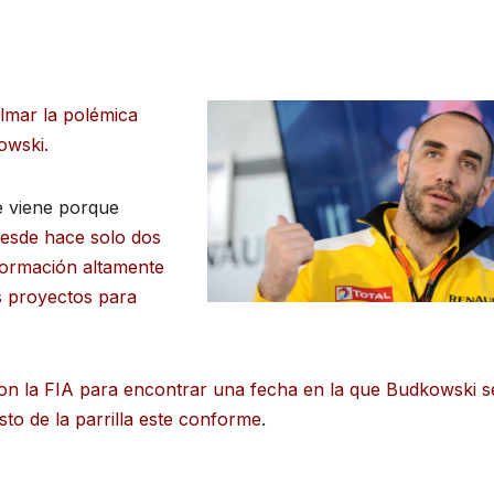
lmar la polémica
owski.
e viene porque
desde hace solo dos
formación altamente
s proyectos para
n la FIA para encontrar una fecha en la que Budkowski s
esto de la parrilla este conforme
.