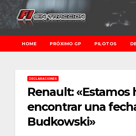
Saltar
al
contenido
HOME
PRÓXIMO GP
PILOTOS
D
DECLARACIONES
Renault: «Estamos 
encontrar una fecha
Budkowski»