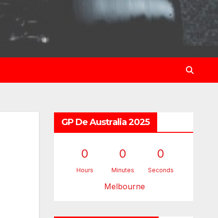
GP De Australia 2025
0
0
0
Hours
Minutes
Seconds
Melbourne