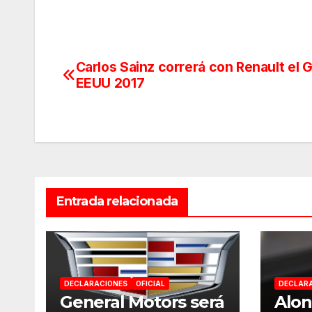
Carlos Sainz correrá con Renault el 
Navegación
EEUU 2017
de
entradas
Entrada relacionada
DECLARACIONES
OFICIAL
DECLAR
General Motors será
Alon