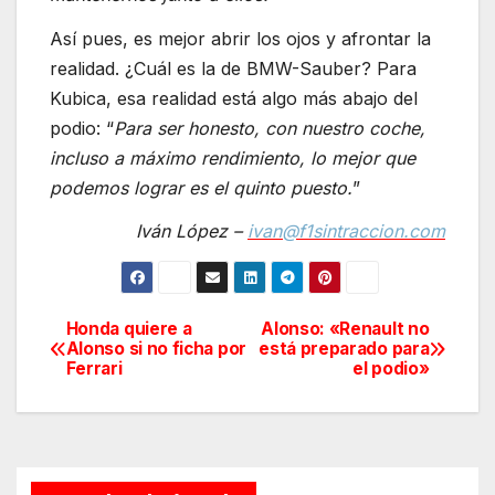
Así pues, es mejor abrir los ojos y afrontar la
realidad. ¿Cuál es la de BMW-Sauber? Para
Kubica, esa realidad está algo más abajo del
podio: “
Para ser honesto, con nuestro coche,
incluso a máximo rendimiento, lo mejor que
podemos lograr es el quinto puesto.
”
Iván López –
ivan@f1sintraccion.com
Honda quiere a
Alonso: «Renault no
Navegación
Alonso si no ficha por
está preparado para
Ferrari
el podio»
de
entradas