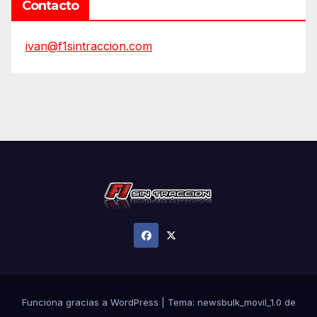
Contacto
ivan@f1sintraccion.com
Funciona gracias a WordPress
|
Tema:
newsbulk_movil_1.0
de