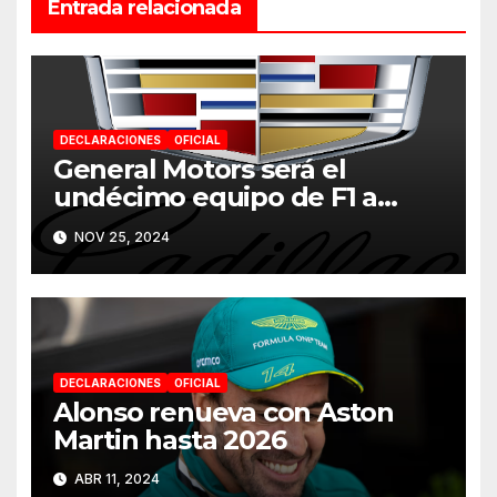
Entrada relacionada
DECLARACIONES
OFICIAL
General Motors será el
undécimo equipo de F1 a
partir de 2026
NOV 25, 2024
DECLARACIONES
OFICIAL
Alonso renueva con Aston
Martin hasta 2026
ABR 11, 2024