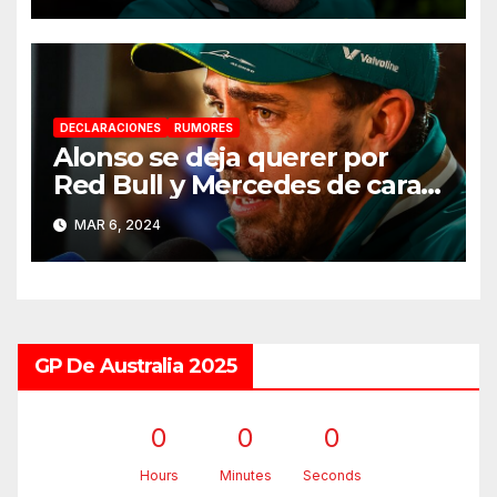
DECLARACIONES
RUMORES
Alonso se deja querer por
Red Bull y Mercedes de cara a
2025
MAR 6, 2024
GP De Australia 2025
0
0
0
Hours
Minutes
Seconds