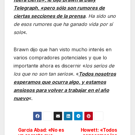
Telegraph, «pero sólo son rumores de
ciertas secciones de la prensa
. Ha sido uno
de esos rumores que ha ganado vida por sí
solo
«.
Brawn dijo que han visto mucho interés en
varios compradores potenciales y que lo
importante ahora es discernir «
los serios de
los que no son tan serios
«. «
Todos nosotros
esperamos que ocurra algo, y estamos
ansiosos para volver a trabajar en el año
nuevo
«.
García Abad: «No es
Howett: «Todos
Navegación