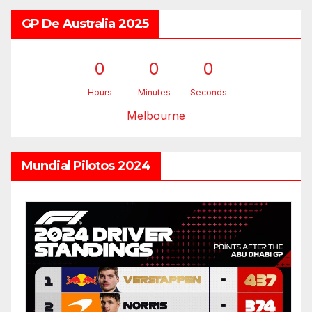
GP De Australia 2025
0
0
0
Hours
Minutes
Seconds
Melbourne
Mundial Pilotos 2024