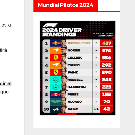
Mundial Pilotos 2024
ías a
tirá
ir el
 que