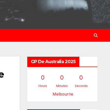
GP De Australia 2025
e
0
0
0
Hours
Minutes
Seconds
Melbourne