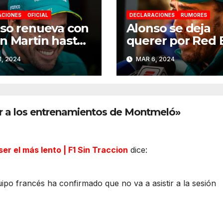
ACIONES
OFICIAL
DECLARACIONES
RUMORES
so renueva con
Alonso se deja
n Martin hasta
querer por Red 
6
y Mercedes de c
1, 2024
MAR 6, 2024
a 2025
ar a los entrenamientos de Montmeló»
ser el más lento | F1 Sin Traccion
dice:
po francés ha confirmado que no va a asistir a la sesión