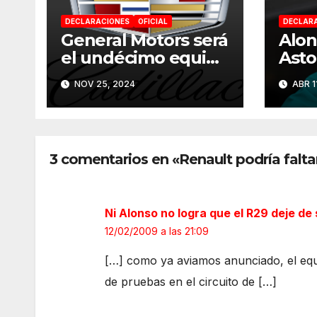
DECLARACIONES
OFICIAL
DECLAR
General Motors será
Alon
el undécimo equipo
Asto
de F1 a partir de
202
NOV 25, 2024
ABR 1
2026
3 comentarios en «Renault podría falt
Ni Alonso no logra que el R29 deje de 
12/02/2009 a las 21:09
[…] como ya aviamos anunciado, el equi
de pruebas en el circuito de […]