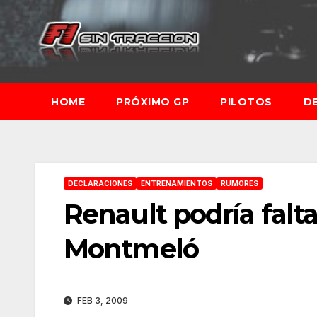
Saltar
al
contenido
HOME
PRÓXIMO GP
PILOTOS
D
DECLARACIONES
ENTRENAMIENTOS
RUMORES
Renault podría falt
Montmeló
FEB 3, 2009