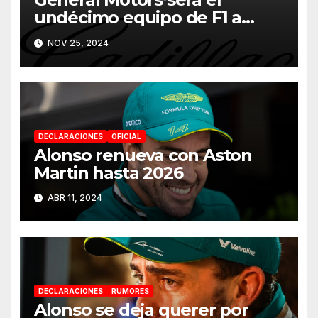
undécimo equipo de F1 a
partir de 2026
NOV 25, 2024
DECLARACIONES
OFICIAL
Alonso renueva con Aston
Martin hasta 2026
ABR 11, 2024
DECLARACIONES
RUMORES
Alonso se deja querer por