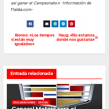
así ganar el Campeonato
.» -Información de
f1aldia.com-
Alonso: «Los tiempos
Haug: «No estamos
Navegación
están muy
donde nos gustaría»
igualados»
de
entradas
Entrada relacionada
DECLARACIONES
OFICIAL
General Motors será el