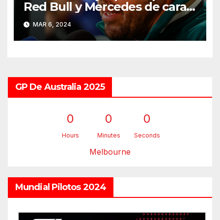
Red Bull y Mercedes de cara a
2025
MAR 6, 2024
GP De Australia 2025
0
0
0
Hours
Minutes
Seconds
Melbourne
Mundial Pilotos 2024