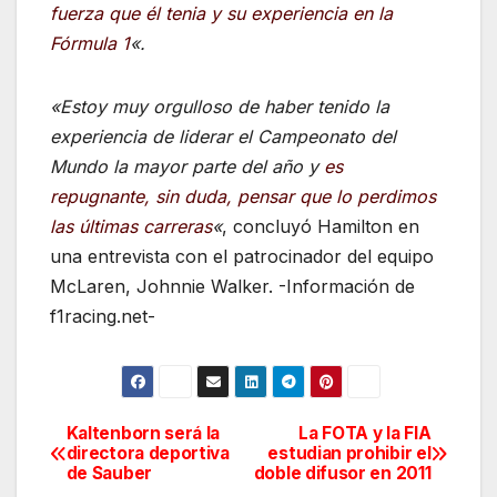
fuerza que él tenia y su experiencia en la
Fórmula 1
«.
«Estoy muy orgulloso de haber tenido la
experiencia de liderar el Campeonato del
Mundo la mayor parte del año y
e
s
re
pugnante, sin duda, pensar que lo perdimos
las últimas carreras
«
, concluyó Hamilton en
una entrevista con el patrocinador del equipo
McLaren, Johnnie Walker. -Información de
f1racing.net-
Kaltenborn será la
La FOTA y la FIA
Navegación
directora deportiva
estudian prohibir el
de Sauber
doble difusor en 2011
de