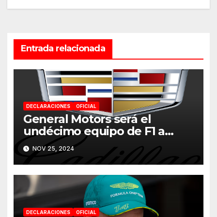
entradas
Entrada relacionada
DECLARACIONES
OFICIAL
General Motors será el
undécimo equipo de F1 a
partir de 2026
NOV 25, 2024
DECLARACIONES
OFICIAL