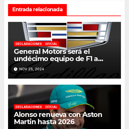
Entrada relacionada
DECLARACIONES
OFICIAL
General Motors será el
undécimo equipo de F1 a
partir de 2026
NOV 25, 2024
DECLARACIONES
OFICIAL
Alonso renueva con Aston
Martin hasta 2026