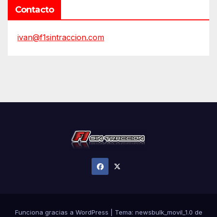
Contacto
ivan@f1sintraccion.com
Funciona gracias a WordPress
|
Tema:
newsbulk_movil_1.0
de