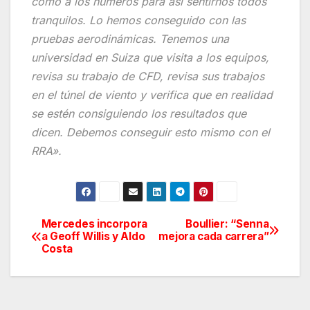
como a los números para así sentirnos todos
tranquilos. Lo hemos conseguido con las
pruebas aerodinámicas. Tenemos una
universidad en Suiza que visita a los equipos,
revisa su trabajo de CFD, revisa sus trabajos
en el túnel de viento y verifica que en realidad
se estén consiguiendo los resultados que
dicen. Debemos conseguir esto mismo con el
RRA».
Mercedes incorpora
Boullier: “Senna
Navegación
a Geoff Willis y Aldo
mejora cada carrera”
Costa
de
entradas