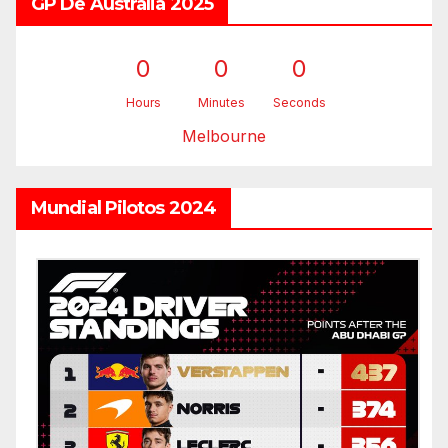
GP De Australia 2025
0
0
0
Hours
Minutes
Seconds
Melbourne
Mundial Pilotos 2024