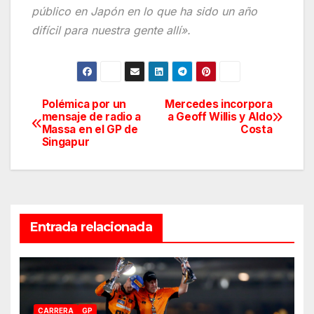
público en Japón en lo que ha sido un año
difícil para nuestra gente allí».
Polémica por un
Mercedes incorpora
Navegación
mensaje de radio a
a Geoff Willis y Aldo
Massa en el GP de
Costa
de
Singapur
entradas
Entrada relacionada
CARRERA
GP