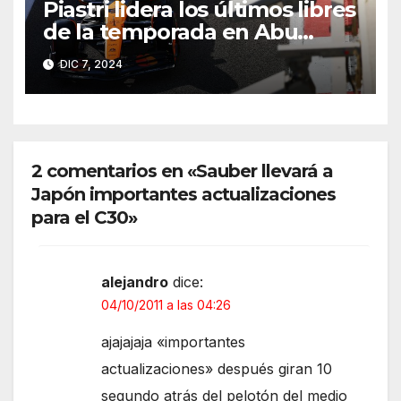
Piastri lidera los últimos libres
de la temporada en Abu
Dhabi 2024
DIC 7, 2024
2 comentarios en «Sauber llevará a
Japón importantes actualizaciones
para el C30»
alejandro
dice:
04/10/2011 a las 04:26
ajajajaja «importantes
actualizaciones» después giran 10
segundo atrás del pelotón del medio