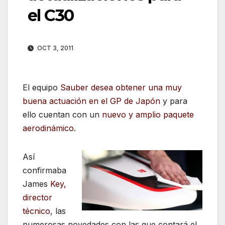
el C30
OCT 3, 2011
El equipo
Sauber desea obtener una muy
buena actuación en el GP de Japón
y para
ello cuentan con un
nuevo y amplio paquete
aerodinámico
.
Así
confirmaba
James
Key,
director
técnico
, las
numerosas novedades con las que contará el