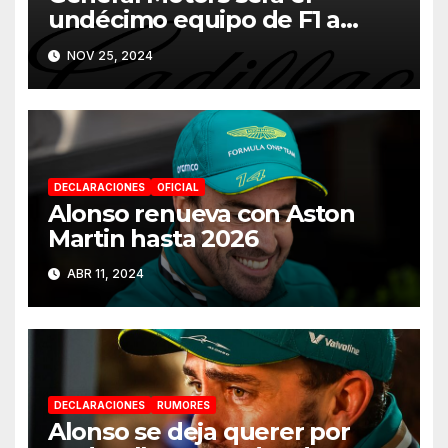
undécimo equipo de F1 a
partir de 2026
NOV 25, 2024
DECLARACIONES
OFICIAL
Alonso renueva con Aston
Martin hasta 2026
ABR 11, 2024
DECLARACIONES
RUMORES
Alonso se deja querer por