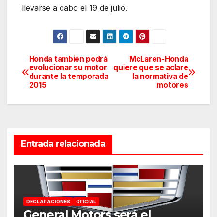
llevarse a cabo el 19 de julio.
Honda también podrá
McLaren-Honda
Navegación
evolucionar su motor
quiere que se aclare
durante la temporada
la normativa de
de
2015
motores
entradas
Entrada relacionada
DECLARACIONES
OFICIAL
General Motors será el