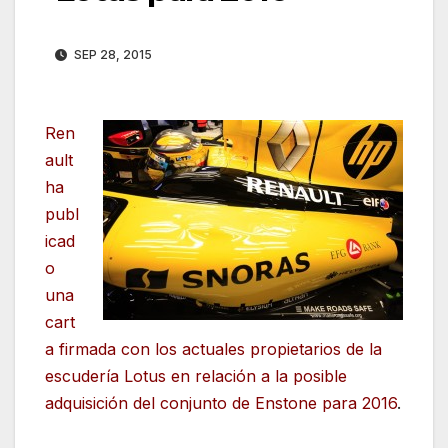
SEP 28, 2015
Ren
ault
ha
publ
icad
o
una
cart
a firmada con los actuales propietarios de la
escudería Lotus en relación a la posible
adquisición del conjunto de Enstone para 2016
.