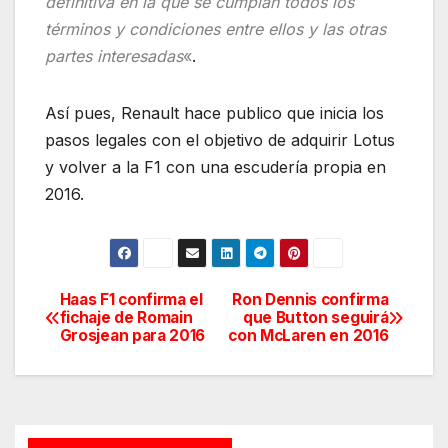
definitiva en la que se cumplan todos los
términos y condiciones entre ellos y las otras
partes interesadas
«
.
Así pues, Renault hace publico que inicia los
pasos legales con el objetivo de adquirir Lotus
y volver a la F1 con una escudería propia en
2016.
Haas F1 confirma el
Ron Dennis confirma
Navegación
fichaje de Romain
que Button seguirá
Grosjean para 2016
con McLaren en 2016
de
entradas