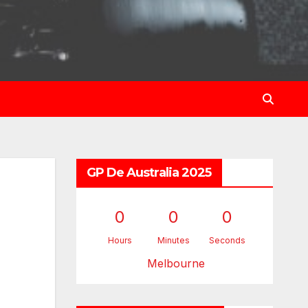
GP De Australia 2025
0
0
0
Hours
Minutes
Seconds
Melbourne