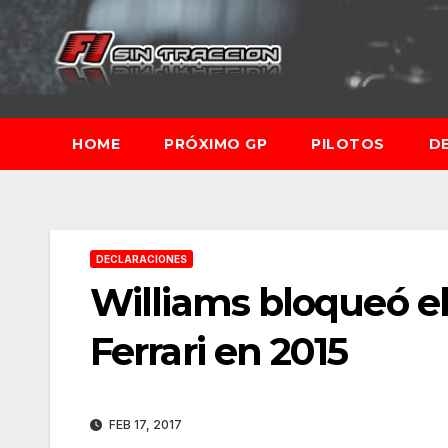
Saltar
al
contenido
HOME
PRÓXIMO GP
PILOTOS
D
DECLARACIONES
Williams bloqueó el
Ferrari en 2015
FEB 17, 2017