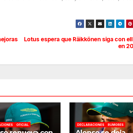
mejoras
Lotus espera que Räikkönen siga con el
en 2
ACIONES
OFICIAL
DECLARACIONES
RUMORES
so renueva con
Alonso se deja