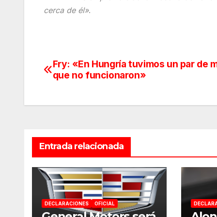
cerca de él»
.
Fry: «En Hungría tuvimos un par de 
Navegación
que no funcionaron»
de
entradas
Entrada relacionada
DECLARACIONES
OFICIAL
DECLAR
General Motors será
Alon