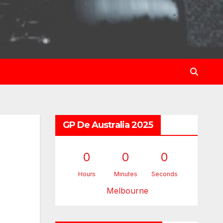
GP De Australia 2025
0
0
0
Hours
Minutes
Seconds
Melbourne