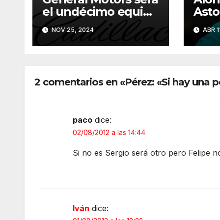
el undécimo equipo
Asto
de F1 a partir de
202
NOV 25, 2024
ABR 1
2026
2 comentarios en «Pérez: «Si hay una po
paco
dice:
02/08/2012 a las 14:44
Si no es Sergio será otro pero Felipe n
Iván
dice: