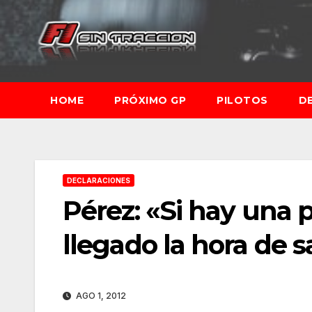
Saltar
al
contenido
HOME
PRÓXIMO GP
PILOTOS
D
DECLARACIONES
Pérez: «Si hay una p
llegado la hora de s
AGO 1, 2012