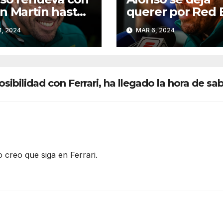
n Martin hasta
querer por Red 
6
y Mercedes de c
1, 2024
MAR 6, 2024
a 2025
sibilidad con Ferrari, ha llegado la hora de sa
o creo que siga en Ferrari.