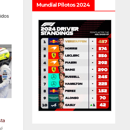
Mundial Pilotos 2024
idos
sta
té