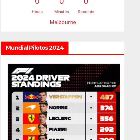
0
0
0
Hours
Minutes
Seconds
Melbourne
Mundial Pilotos 2024